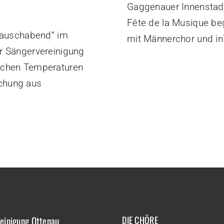
Gaggenauer Innenstad
Fête de la Musique be
)Lauschabend“ im
mit Männerchor und i
r Sängervereinigung
ichen Temperaturen
ischung aus
einigung Ottenau
DIE CHÖRE