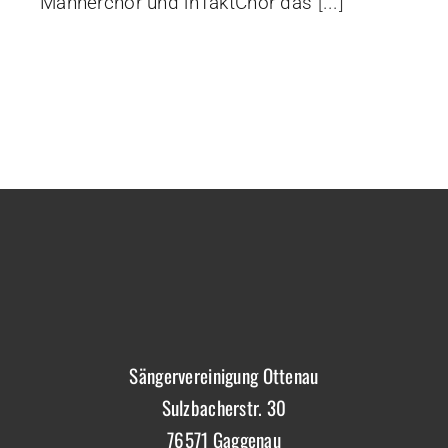
Männerchor und inTaktChor das
[...]
Sängervereinigung Ottenau
Sulzbacherstr. 30
76571 Gaggenau