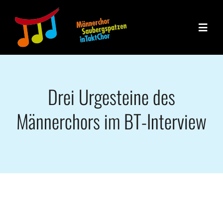
Zum
Inhalt
Toggle
springen
Naviga
Die Chöre
Drei Urgesteine des
Unsere Gesch
Männerchors im BT-Interview
Veranstaltun
Blog / News
Unser Team