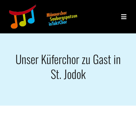
Zum
Inhalt
Toggle
springen
Naviga
Die Chöre
Unser Küferchor zu Gast in
Unsere Gesch
St. Jodok
Veranstaltun
Blog / News
Unser Team