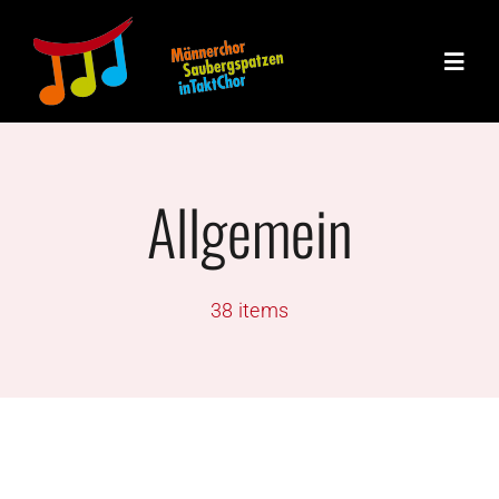
Zum
Inhalt
Toggle
springen
Naviga
Die Chöre
Allgemein
Unsere Gesch
Veranstaltun
38 items
Blog / News
Unser Team