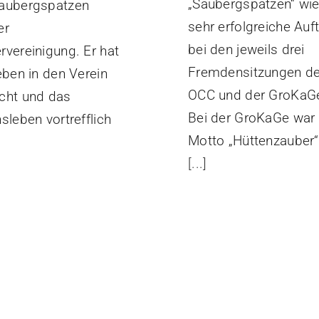
„Saubergspatzen“ wi
aubergspatzen
sehr erfolgreiche Auft
er
bei den jeweils drei
rvereinigung. Er hat
Fremdensitzungen d
eben in den Verein
OCC und der GroKaG
cht und das
Bei der GroKaGe war
sleben vortrefflich
Motto „Hüttenzauber“
[...]