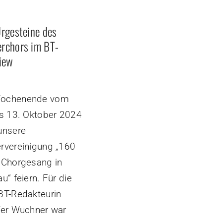
Urgesteine des
rchors im BT-
view
ochenende vom
is 13. Oktober 2024
unsere
rvereinigung „160
 Chorgesang in
u“ feiern. Für die
BT-Redakteurin
fer Wuchner war