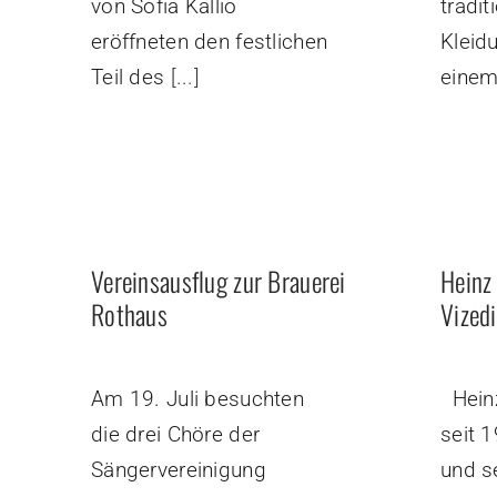
von Sofia Kallio
tradit
eröffneten den festlichen
Kleid
Teil des
[...]
eine
Vereinsausflug zur Brauerei
Heinz
Rothaus
Vizedi
Am 19. Juli besuchten
Heinz
die drei Chöre der
seit 
Sängervereinigung
und s