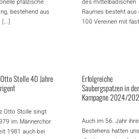
ionelle pfälzische
des mittelbadischen
ung, bestehend aus
Raumes besteht aus 
m
[...]
100 Vereinen mit fas
 Otto Stolle 40 Jahre
Erfolgreiche
rigent
Saubergspatzen in de
Kampagne 2024/20
 Otto Stolle singt
Auch im 56. Jahr ihre
1979 im Männerchor
Bestehens hatten un
eit 1981 auch bei