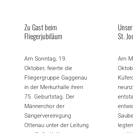
Zu Gast beim
Unser
Fliegerjubiläum
St. J
Am Sonntag, 19.
Am Mi
Oktober, feierte die
Oktobe
Fliegergruppe Gaggenau
Küferc
in der Merkurhalle ihren
neunz
75. Geburtstag. Der
entst
Männerchor der
entwi
Sängervereinigung
Saube
Ottenau unter der Leitung
legten