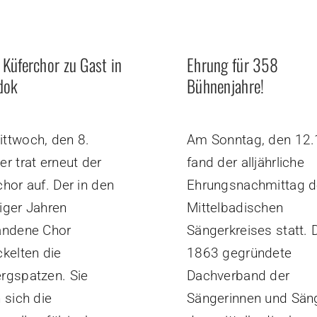
 Küferchor zu Gast in
Ehrung für 358
odok
Bühnenjahre!
ttwoch, den 8.
Am Sonntag, den 12.
r trat erneut der
fand der alljährliche
hor auf. Der in den
Ehrungsnachmittag 
iger Jahren
Mittelbadischen
andene Chor
Sängerkreises statt. 
ckelten die
1863 gegründete
rgspatzen. Sie
Dachverband der
 sich die
Sängerinnen und Sän