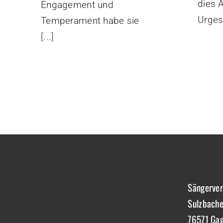
dies A
Engagement und
Urges
Temperament habe sie
[...]
Sängerver
Sulzbache
76571 Ga